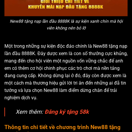
New88 tặng nạp lần đầu 8888K là sự kiện xanh chín mà hội
viên không nên bỏ lỡ
Một trong những sự kiện độc đáo chính là New88 tặng nạp
lần đầu 8888K. Đây dược xem là con số thưởng cực khủng,
mang đến cho hội viên một nguồn vốn vững chắc để anh
em có thêm cơ hội chinh phục các trò chơi mà nền tảng
đang cung cấp. Không dừng lại ở đó, đây còn được xem là
một cách mà thương hiệu gửi lời tri ân đến những ai đã tin
tưởng và lựa chọn New88 làm điểm dừng chân để trải
nghiệm dịch vụ.
Xem thêm:
Đăng ký tặng 58k
Thông tin chi tiết về chương trình New88 tặng