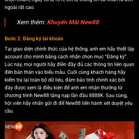
ngoài rất cao.
Xem thêm:
Khuyến Mãi New88
Bước 2: Đăng ký tài khoản
Tại giao diện chính thức của hệ thống, anh em hãy thiết lập
account cho mình bằng cách nhấn chọn mục “Đăng ký”.
Lúc này, mọi người hãy điền đầy đủ các thông tin liên quan
đến bản thân vào biểu mẫu. Cuối cùng khách hàng hãy
kiểm tra lại toàn bộ dữ liệu, đảm bảo tính chính xác bởi
đây được xem là điều kiện để anh em nhận thưởng từ
chương trình New88 tặng nạp lần đầu 8888K. Sau cùng,
hội viên hãy nhấn gửi đi để New88 tiến hành xét duyệt yêu
cầu.