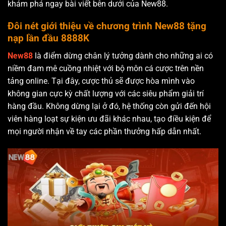
khám phá ngay bài viết bên dưới của New88.
Đôi nét giới thiệu về chương trình New88 tặng
nạp lần đầu 8888K
New88
là điểm dừng chân lý tưởng dành cho những ai có
niềm đam mê cuồng nhiệt với bộ môn cá cược trên nền
tảng online. Tại đây, cược thủ sẽ được hòa mình vào
không gian cực kỳ chất lượng với các siêu phẩm giải trí
hàng đầu. Không dừng lại ở đó, hệ thống còn gửi đến hội
viên hàng loạt sự kiện ưu đãi khác nhau, tạo điều kiện để
mọi người nhận về tay các phần thưởng hấp dẫn nhất.