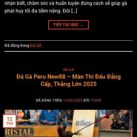
nhận biết, chăm sóc và huấn luyện đúng cách sẽ giúp gà
phát huy tối đa tiềm năng. Đôi […]
TIẾP TỤC ĐỌC
→
Đã đăng trong
ĐÁ GÀ
ĐÁ GÀ
Đá Gà Peru New88 – Màn Thi Đấu Đẳng
Cấp, Thắng Lớn 2025
ĐÃ ĐĂNG TRÊN
12/03/2025
BỞI
TIGER
12
Th3