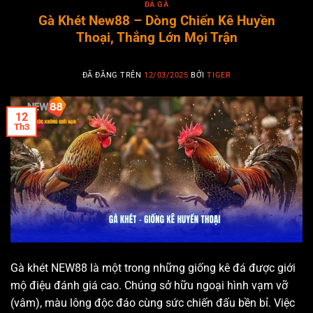
ĐÁ GÀ
Gà Khét New88 – Dòng Chiến Kê Huyền
Thoại, Thắng Lớn Mọi Trận
ĐÃ ĐĂNG TRÊN
12/03/2025
BỞI
TIGER
12
Th3
Gà khét NEW88 là một trong những giống kê đá được giới
mộ điệu đánh giá cao. Chúng sở hữu ngoại hình vạm vỡ
(vâm), màu lông độc đáo cùng sức chiến đấu bền bỉ. Việc