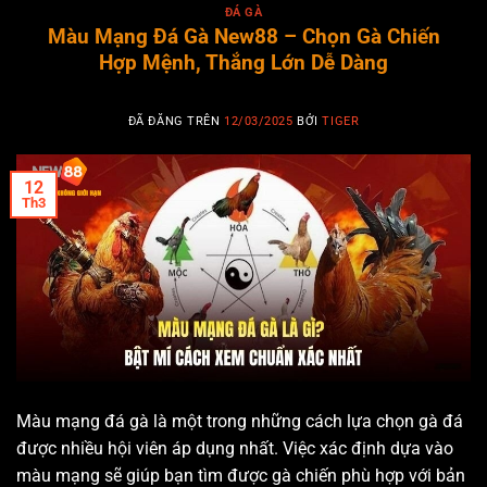
ĐÁ GÀ
Màu Mạng Đá Gà New88 – Chọn Gà Chiến
Hợp Mệnh, Thắng Lớn Dễ Dàng
ĐÃ ĐĂNG TRÊN
12/03/2025
BỞI
TIGER
12
Th3
Màu mạng đá gà là một trong những cách lựa chọn gà đá
được nhiều hội viên áp dụng nhất. Việc xác định dựa vào
màu mạng sẽ giúp bạn tìm được gà chiến phù hợp với bản