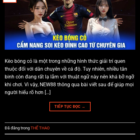
Kèo bóng cỏ là một trong những hình thức giải trí quen
thuộc đối với dân chuyên về cá độ. Tuy nhiên, nhiều tân
binh còn đang rất lạ lẫm với thuật ngữ này nên khá bỡ ngỡ
khi chơi. Vì vậy, NEW88 thông qua bài viết sau để giúp mọi
người hiểu rõ hơn […]
TIẾP TỤC ĐỌC
→
Đã đăng trong
THỂ THAO