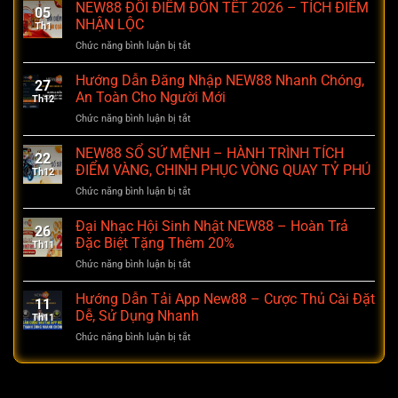
NEW88 ĐỔI ĐIỂM ĐÓN TẾT 2026 – TÍCH ĐIỂM
05
NHẬN LỘC
Th1
Chức năng bình luận bị tắt
ở
NEW88
ĐỔI
Hướng Dẫn Đăng Nhập NEW88 Nhanh Chóng,
27
ĐIỂM
An Toàn Cho Người Mới
Th12
ĐÓN
Chức năng bình luận bị tắt
ở
TẾT
Hướng
2026
Dẫn
NEW88 SỔ SỨ MỆNH – HÀNH TRÌNH TÍCH
–
22
Đăng
TÍCH
ĐIỂM VÀNG, CHINH PHỤC VÒNG QUAY TỶ PHÚ
Th12
Nhập
ĐIỂM
Chức năng bình luận bị tắt
ở
NEW88
NHẬN
NEW88
Nhanh
LỘC
SỔ
Đại Nhạc Hội Sinh Nhật NEW88 – Hoàn Trả
Chóng,
26
SỨ
An
Đặc Biệt Tặng Thêm 20%
Th11
MỆNH
Toàn
Chức năng bình luận bị tắt
ở
–
Cho
Đại
HÀNH
Người
Nhạc
Hướng Dẫn Tải App New88 – Cược Thủ Cài Đặt
TRÌNH
Mới
11
Hội
TÍCH
Dễ, Sử Dụng Nhanh
Th11
Sinh
ĐIỂM
Chức năng bình luận bị tắt
ở
Nhật
VÀNG,
Hướng
NEW88
CHINH
Dẫn
–
PHỤC
Tải
Hoàn
VÒNG
App