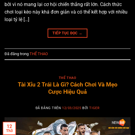
bởi vì nó mang lại cơ hội chiến thắng rất lớn. Cách thức
chơi loại kèo này khá đơn giản và có thể kết hợp với nhiều
loại tỷ lệ […]
TIẾP TỤC ĐỌC
→
Đã đăng trong
THỂ THAO
THỂ THAO
Tài Xỉu 2 Trái Là Gì? Cách Chơi Và Mẹo
Cược Hiệu Quả
ĐÃ ĐĂNG TRÊN
12/03/2025
BỞI
TIGER
12
Th3