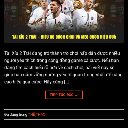
Tài Xỉu 2 Trái đang trở thành trò chơi hấp dẫn được nhiều
người yêu thích trong cộng đồng game cá cược. Nếu bạn
đang tìm cách hiểu rõ hơn về cách chơi, bài viết này sẽ
giúp bạn nắm vững những yếu tố quan trọng nhất để nâng
cao hiệu quả cược. Hãy cùng […]
TIẾP TỤC ĐỌC
→
Đã đăng trong
THỂ THAO