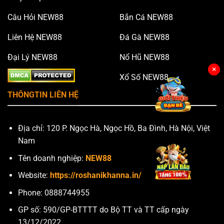
️Câu Hỏi NEW88
Bắn Cá NEW88
️Liên Hệ NEW88
Đá Gà NEW88
️Đại Lý NEW88
Nổ Hũ NEW88
×
Xổ Số NEW88
THÔNGTIN LIÊN HỆ
Địa chỉ: 120 P. Ngọc Hà, Ngọc Hồ, Ba Đình, Hà Nội, Việt
Nam
Tên doanh nghiệp:
NEW88
Website:
https://roshanikhanna.in/
Phone: 0888744955
GP số: 590/GP-BTTTT do Bộ TT và TT cấp ngày
13/12/2022