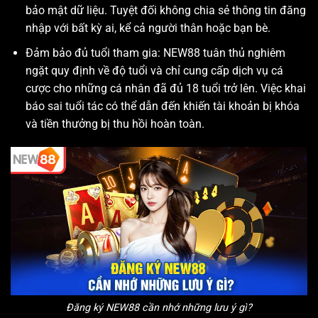
bảo mật dữ liệu. Tuyệt đối không chia sẻ thông tin đăng
nhập với bất kỳ ai, kể cả người thân hoặc bạn bè.
Đảm bảo đủ tuổi tham gia: NEW88 tuân thủ nghiêm
ngặt quy định về độ tuổi và chỉ cung cấp dịch vụ cá
cược cho những cá nhân đã đủ 18 tuổi trở lên. Việc khai
báo sai tuổi tác có thể dẫn đến khiến tài khoản bị khóa
và tiền thưởng bị thu hồi hoàn toàn.
Đăng ký NEW88 cần nhớ những lưu ý gì?