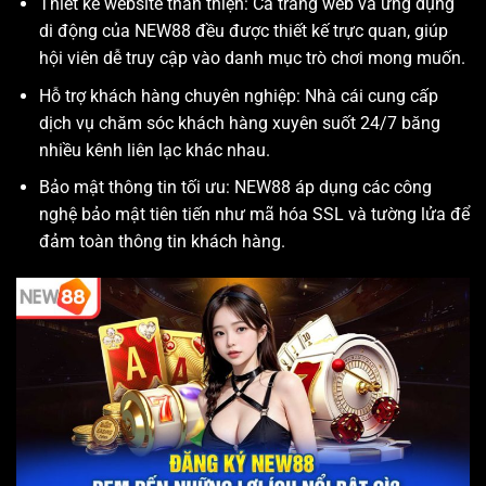
Thiết kế website thân thiện: Cả trang web và ứng dụng
di động của NEW88 đều được thiết kế trực quan, giúp
hội viên dễ truy cập vào danh mục trò chơi mong muốn.
Hỗ trợ khách hàng chuyên nghiệp: Nhà cái cung cấp
dịch vụ chăm sóc khách hàng xuyên suốt 24/7 băng
nhiều kênh liên lạc khác nhau.
Bảo mật thông tin tối ưu: NEW88 áp dụng các công
nghệ bảo mật tiên tiến như mã hóa SSL và tường lửa để
đảm toàn thông tin khách hàng.