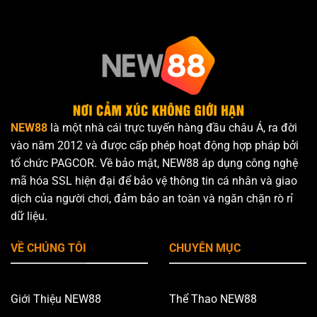
Tải
Hoàn
VÒNG
App
Trả
QUAY
New88
Đặc
TỶ
–
Biệt
PHÚ
Cược
Tặng
Thủ
Thêm
Cài
20%
Đặt
Dễ,
Sử
Dụng
NEW88
là một nhà cái trực tuyến hàng đầu châu Á, ra đời
Nhanh
vào năm 2012 và được cấp phép hoạt động hợp pháp bởi
tổ chức PAGCOR. Về bảo mật, NEW88 áp dụng công nghệ
mã hóa SSL hiện đại để bảo vệ thông tin cá nhân và giao
dịch của người chơi, đảm bảo an toàn và ngăn chặn rò rỉ
dữ liệu.
VỀ CHÚNG TÔI
CHUYÊN MỤC
️Giới Thiệu NEW88
Thể Thao NEW88