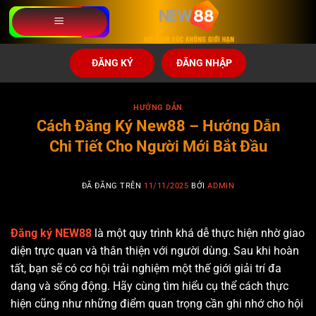
Chuyển
đến
nội
dung
ĐĂNG KÝ
ĐĂNG NHẬP
HƯỚNG DẪN
Cách Đăng Ký New88 – Hướng Dẫn
Chi Tiết Cho Người Mới Bắt Đầu
ĐÃ ĐĂNG TRÊN
11/11/2025
BỞI
ADMIN
Đăng ký NEW88
là một quy trình khá dễ thực hiện nhờ giao
diện trực quan và thân thiện với người dùng. Sau khi hoàn
tất, bạn sẽ có cơ hội trải nghiệm một thế giới giải trí đa
dạng và sống động. Hãy cùng tìm hiểu cụ thể cách thực
hiện cũng như những điểm quan trọng cần ghi nhớ cho hội